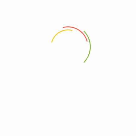
 53mm”