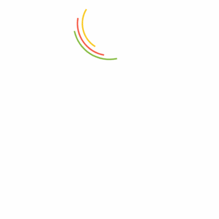
Eko Step Bin 5L Gold Maggy
Eko Stella Step Bin 4L
₨
6,750
₨
5,950
ADD TO CART
ADD TO CART
Eko Serene Step Bin 30L
Eko Stella Step Bin 6L